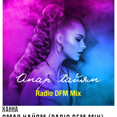
ХАННА