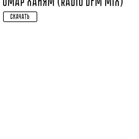
ОМАР ХАЙЯМ (RADIO DFM MIX)
СКАЧАТЬ