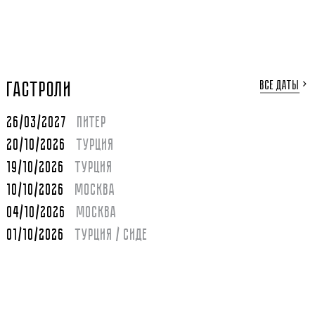
Гастроли
ВСЕ ДАТЫ
>
26/03/2027
Питер
20/10/2026
Турция
19/10/2026
Турция
10/10/2026
Москва
04/10/2026
Москва
01/10/2026
Турция / Сиде
22/09/2026
Турция
21/09/2026
Турция
25/08/2026
Турция