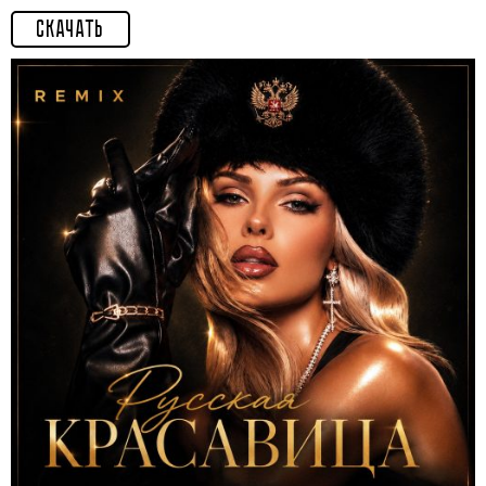
СКАЧАТЬ