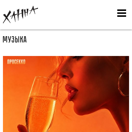
МУЗЫКА