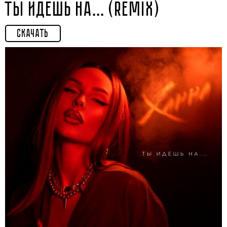
ТЫ ИДЕШЬ НА... (REMIX)
СКАЧАТЬ