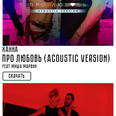
ХАННА
ПРО ЛЮБОВЬ (ACOUSTIC VERSION)
FEAT МИША МАРВИН
СКАЧАТЬ