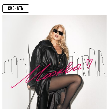
СКАЧАТЬ