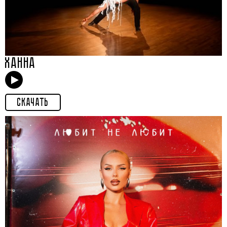
ХАННА
СКАЧАТЬ