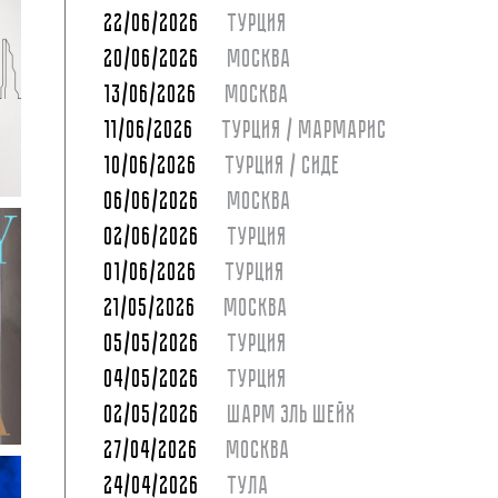
22/06/2026
Турция
20/06/2026
Москва
13/06/2026
Москва
11/06/2026
Турция / Мармарис
10/06/2026
Турция / Сиде
06/06/2026
Москва
02/06/2026
Турция
01/06/2026
Турция
21/05/2026
Москва
05/05/2026
Турция
04/05/2026
Турция
02/05/2026
Шарм эль шейх
27/04/2026
Москва
24/04/2026
Тула